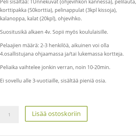
Peli sisältää: TUnnekuvat (ohjevihkon kannessa), pelilauta,
korttipakka (50korttia), pelinappulat (3kpl kissoja),
kalanoppa, kalat (20kpl), ohjevihko.
Suositusikä alkaen 4v. Sopii myös koululaisille.
Pelaajien määrä: 2-3 henkilöä, aikuinen voi olla
4.osallistujana ohjaamassa ja/tai lukemassa kortteja.
Peliaika vaihtelee jonkin verran, noin 10-20min.
Ei sovellu alle 3-vuotiaille, sisältää pieniä osia.
Kissan
Lisää ostoskoriin
päivä
määrä