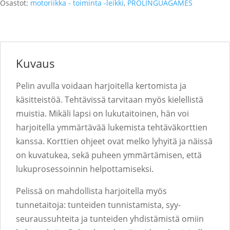
Osastot:
motoriikka - toiminta -leikki
,
PROLINGUAGAMES
Kuvaus
Pelin avulla voidaan harjoitella kertomista ja
käsitteistöä. Tehtävissä tarvitaan myös kielellistä
muistia. Mikäli lapsi on lukutaitoinen, hän voi
harjoitella ymmärtävää lukemista tehtäväkorttien
kanssa. Korttien ohjeet ovat melko lyhyitä ja näissä
on kuvatukea, sekä puheen ymmärtämisen, että
lukuprosessoinnin helpottamiseksi.
Pelissä on mahdollista harjoitella myös
tunnetaitoja: tunteiden tunnistamista, syy-
seuraussuhteita ja tunteiden yhdistämistä omiin