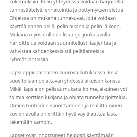
kokemuksiin. Pelin yhteydessä voidaan harjoitella
tunnesäätelyä, ennakointia ja pettymyksen sietoa.
Ohjeissa on mukana tunnekuvat, joita voidaan
käyttää ennen peliä, pelin aikana ja pelin jälkeen.
Mukana myös erillinen lisäohje, jonka avulla
harjoittelua voidaan suunnitellusti laajentaa ja
vahvistaa kahdenkeskisistä pelitilanteista
ryhmätilanteisiin.
Lapsi oppii parhaiten vuorovaikutuksessa. Peliä
suositellaan pelattavan yhdessä aikuisen kanssa.
Mikäli lapsia on pelissä mukana kolme, aikuinen voi
toimia korttien lukijana ja ohjata tunneharjoittelua.
Omien tunteiden sanoittaminen ja mallittaminen
kuvien avulla on erittäin hyvä väylä auttaa lasta
tekemään samoin.
Lapset ovat innostuneet helposti käyttämään