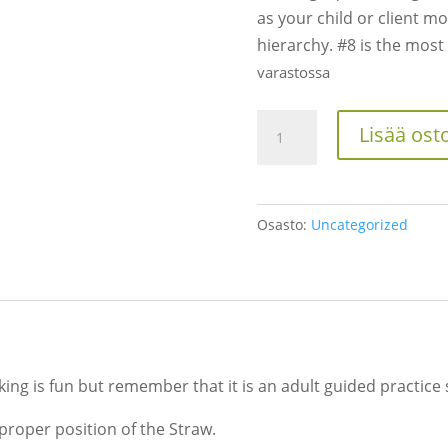
as your child or client m
hierarchy. #8 is the most d
varastossa
Straw
Lisää ost
#5
määrä
Osasto:
Uncategorized
king is fun but remember that it is an adult guided practice 
proper position of the Straw.