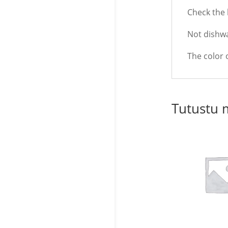
Check the 
Not dishwa
The color 
Tutustu 