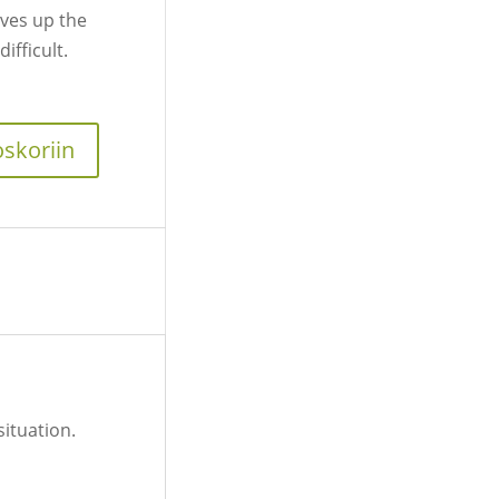
oves up the
ifficult.
oskoriin
situation.