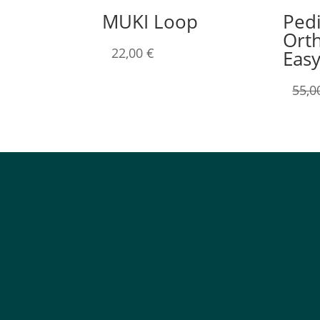
MUKI Loop
Pedi
Orth
22,00
€
Easy
55,
Tuote kategoriat
Tietoa
APUVÄLINEET
Koulutukset
RUOKAILUVÄLINEE
Puheterapia
T
Puheterapeut