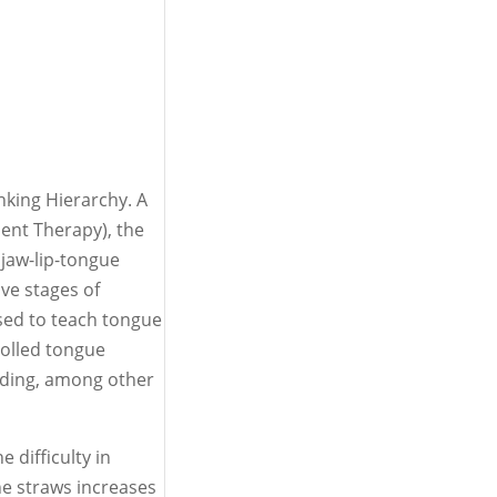
nking Hierarchy. A
ment Therapy), the
jaw-lip-tongue
ve stages of
sed to teach tongue
rolled tongue
ding, among other
e difficulty in
he straws increases