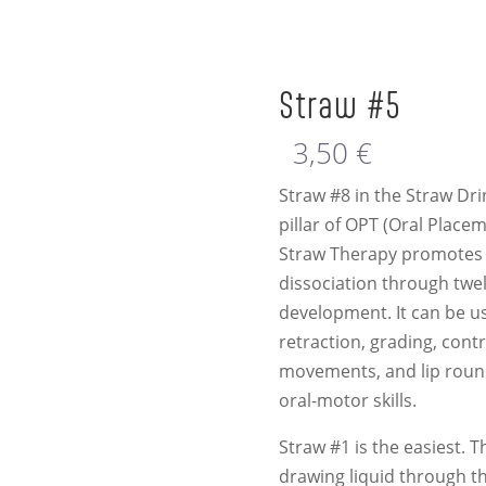
Straw #5
3,50
€
Straw #8 in the Straw Dri
pillar of OPT (Oral Place
Straw Therapy promotes 
dissociation through twel
development. It can be u
retraction, grading, cont
movements, and lip roun
oral-motor skills.
Straw #1 is the easiest. Th
drawing liquid through t