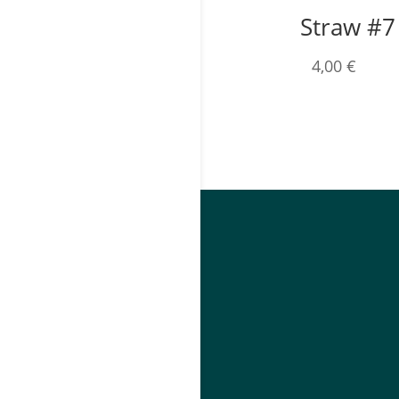
Straw #7
4,00
€