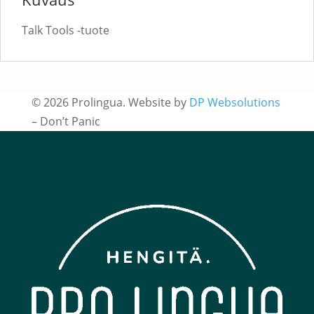
Talk Tools -tuote
© 2026 Prolingua.
Website by
DP Websolutions
– Don’t Panic