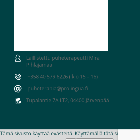
Laillistettu puheterapeutti Mira
Pihlajamaa
+358 40 579 6226 ( klo 15 – 16)
puheterapia@prolingua.fi
Tupalantie 7A LT2, 04400 Järvenpää
Tämä sivusto käyttää evästeitä. Käyttämällä tätä sivustoa