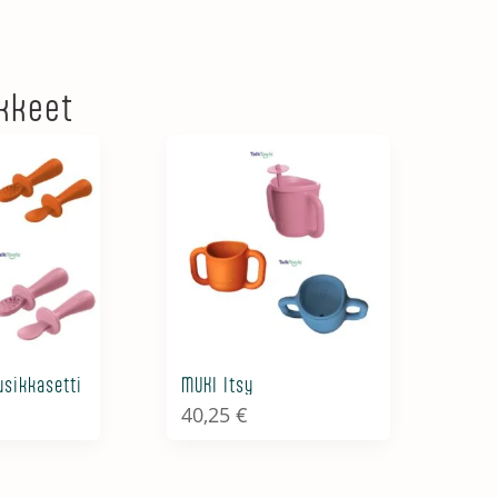
ikkeet
usikkasetti
MUKI Itsy
40,25
€