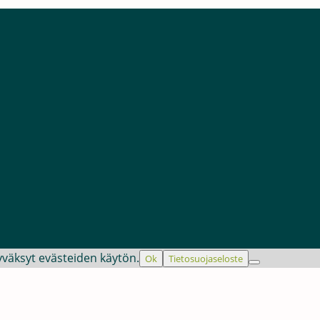
Tuote kategoriat
Tietoa
APUVÄLINEET
Koulutukset
RUOKAILUVÄLINEE
Puheterapia
T
Puheterapeut
PRO LINGUA
KELA:n info
GAMES ®
Omavalvonta
TERAPEUTEILLE
Tietosuojase
yväksyt evästeiden käytön.
Ok
Tietosuojaseloste