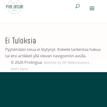
Ei Tuloksia
Pyytämääsi sivua ei löytynyt. Kokeile tarkentaa hakua
tai etsi artikkeli yllä olevan navigoinnin avulla.
© 2026 Prolingua.
Website by
DP Websolutions
–
Don’t Panic